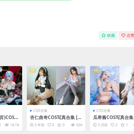
收藏
点赞
VIP
VIP
COS合集
COS合集
言)COS写
杏仁曲奇COS写真合集 [1
瓜希酱COS写真合集 
持续更新]
4套][持续更新]
套][持续更新]
1
14.1K
3 年前
0
0
924
3 月前
2
1