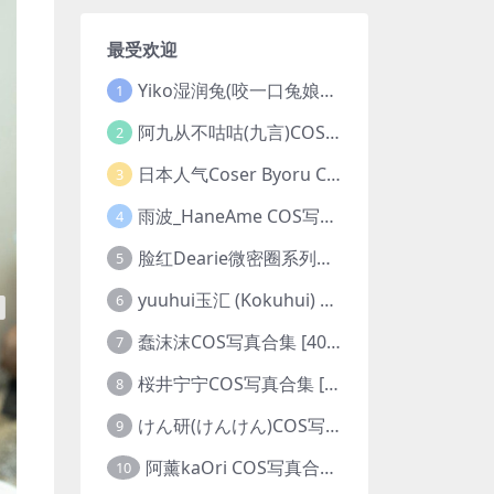
最受欢迎
Yiko湿润兔(咬一口兔娘ovo)COS写真合集 [281套][持续更新]
1
阿九从不咕咕(九言)COS写真合集 [98套][持续更新]
2
日本人气Coser Byoru COS写真合集 [342套][持续更新]
3
雨波_HaneAme COS写真合集 [550套][持续更新]
4
脸红Dearie微密圈系列图片&视频合集
5
yuuhui玉汇 (Kokuhui) COS写真合集 [153套][持续更新]
6
蠢沫沫COS写真合集 [405套][持续更新]
7
桜井宁宁COS写真合集 [179套][持续更新]
8
けん研(けんけん)COS写真合集 [94套][持续更新]
9
阿薰kaOri COS写真合集 [65套][持续更新]
10