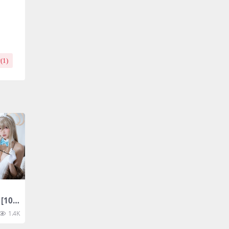
(
1
)
[109
1.4K