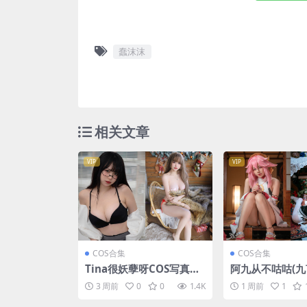
蠢沫沫
相关文章
VIP
VIP
COS合集
COS合集
Tina很妖孽呀COS写真合
阿九从不咕咕(九
集 [38套][持续更新]
真合集 [98套][
3 周前
0
0
1.4K
1 周前
1