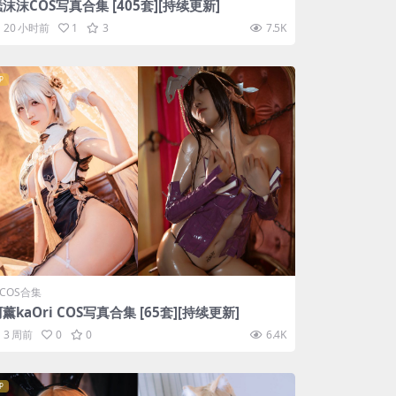
沫沫COS写真合集 [405套][持续更新]
20 小时前
1
3
7.5K
P
COS合集
薰kaOri COS写真合集 [65套][持续更新]
3 周前
0
0
6.4K
P