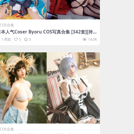
COS合集
本人气Coser Byoru COS写真合集 [342套][持
续更新]
1 周前
5
5
14.0K
P
COS合集