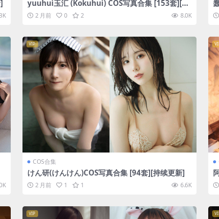
]
yuuhui玉汇 (Kokuhui) COS写真合集 [153套][持
蠢
续更新]
3K
2 月前
0
2
8.0K
VIP
VI
COS合集
けん研(けんけん)COS写真合集 [94套][持续更新]
阿
.0K
2 月前
1
1
6.6K
VIP
VI