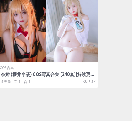
COS合集
奈娇 (樱井小莜) COS写真合集 [240套][持续更
]
4 天前
1
1
5.1K