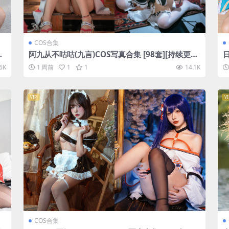
COS合集
套]
阿九从不咕咕(九言)COS写真合集 [98套][持续更
日
新]
6K
1 周前
1
1
14.1K
VIP
VI
COS合集