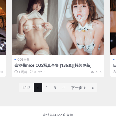
COS合集
奈汐酱nice COS写真合集 [136套][持续更新]
日
新
.2K
1 周前
0
0
5.1K
1/13
1
2
3
4
下一页
»
友情链接
Idol印象馆