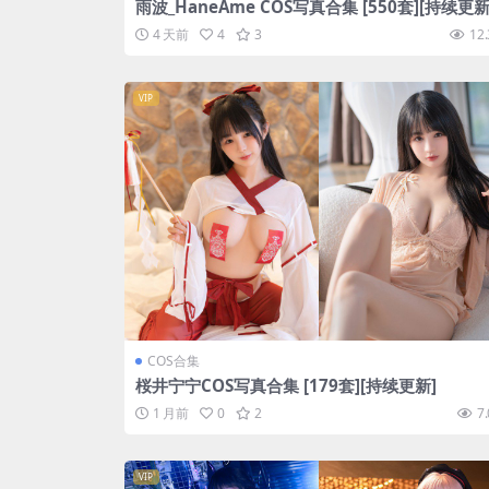
雨波_HaneAme COS写真合集 [550套][持续更新
4 天前
4
3
12.
VIP
COS合集
桜井宁宁COS写真合集 [179套][持续更新]
1 月前
0
2
7
VIP