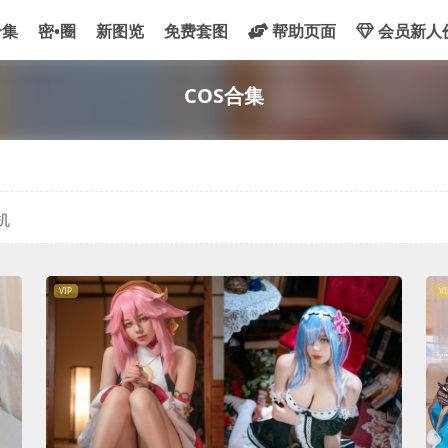
合集
密•圈
新图览
免费套图
帮助页面
会员新人
COS合集
机
VIP
VI