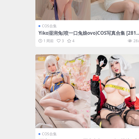
COS合集
Yiko湿润兔(咬一口兔娘ovo)COS写真合集 [281
[持续更新]
1 周前
3
4
28.
VIP
COS合集