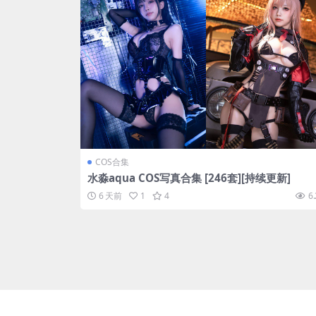
COS合集
水淼aqua COS写真合集 [246套][持续更新]
6 天前
1
4
6