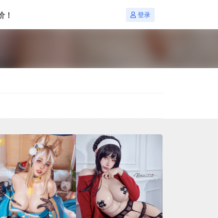
价！
登录
P