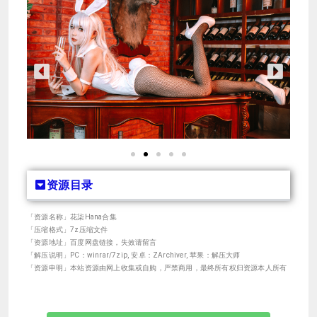
资源目录
「资源名称」花柒Hana合集
「压缩格式」7z压缩文件
「资源地址」百度网盘链接，失效请留言
「解压说明」PC：winrar/7zip, 安卓：ZArchiver, 苹果：解压大师
「资源申明」本站资源由网上收集或自购，严禁商用，最终所有权归资源本人所有