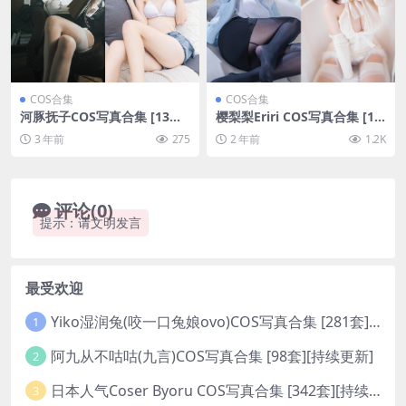
COS合集
COS合集
河豚抚子COS写真合集 [13套]
樱梨梨Eriri COS写真合集 [17
[持续更新]
套][持续更新]
3 年前
275
2 年前
1.2K
评论(0)
提示：请文明发言
最受欢迎
Yiko湿润兔(咬一口兔娘ovo)COS写真合集 [281套][持续更新]
1
阿九从不咕咕(九言)COS写真合集 [98套][持续更新]
2
日本人气Coser Byoru COS写真合集 [342套][持续更新]
3