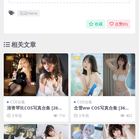
花柒Hana
收藏
点赞(
0
)
相关文章
VIP
VIP
COS合集
COS合集
清青琴玖COS写真合集 [26套]
念雪ww COS写真合集 [36套]
[持续更新]
[持续更新]
3 年前
116
3 年前
402
VIP
VIP