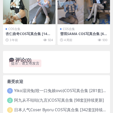
COS合集
COS合集
杏仁曲奇COS写真合集 [14套]
雪琪SAMA COS写真合集 [65
[持续更新]
套][持续更新]
3 年前
924
4 周前
930
评论(0)
提示：请文明发言
最受欢迎
Yiko湿润兔(咬一口兔娘ovo)COS写真合集 [281套][持续更新]
1
阿九从不咕咕(九言)COS写真合集 [98套][持续更新]
2
日本人气Coser Byoru COS写真合集 [342套][持续更新]
3