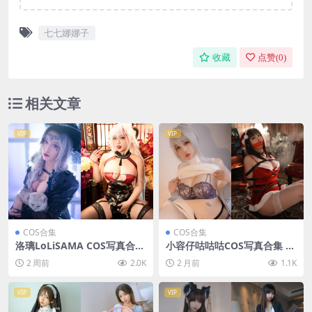
七七娜娜子
收藏
点赞(
0
)
相关文章
VIP
VIP
COS合集
COS合集
洛璃LoLiSAMA COS写真合集
小容仔咕咕咕COS写真合集 [3
[111套][持续更新]
8套][持续更新]
2 周前
2.0K
2 月前
1.1K
VIP
VIP