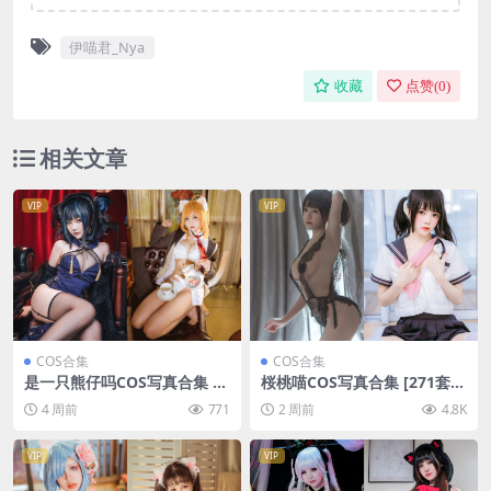
伊喵君_Nya
收藏
点赞(
0
)
相关文章
VIP
VIP
COS合集
COS合集
是一只熊仔吗COS写真合集 [5
桜桃喵COS写真合集 [271套]
2套][持续更新]
[持续更新]
4 周前
771
2 周前
4.8K
VIP
VIP