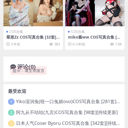
COS合集
COS合集
晕崽Zz COS写真合集 [32套]
miko酱ww COS写真合集 [94
[持续更新]
套][持续更新]
3 年前
583
6 小时前
1.9K
评论(0)
提示：请文明发言
最受欢迎
Yiko湿润兔(咬一口兔娘ovo)COS写真合集 [281套][持续更新]
1
阿九从不咕咕(九言)COS写真合集 [98套][持续更新]
2
日本人气Coser Byoru COS写真合集 [342套][持续更新]
3