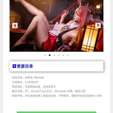
资源目录
「资源名称」伊喵君_Nya合集
「压缩格式」7z压缩文件
「资源地址」百度网盘链接，失效请留言
「解压说明」PC：winrar/7zip, 安卓：ZArchiver, 苹果：解压大师
「资源申明」本站资源由网上收集或自购，严禁商用，最终所有权归资源本人所有