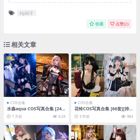
ElyEE子
收藏
点赞(
2
)
相关文章
VIP
VIP
COS合集
COS合集
水淼aqua COS写真合集 [246
花铃COS写真合集 [66套][持
套][持续更新]
续更新]
7 天前
6.2K
3 年前
984
VIP
VIP