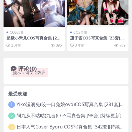
COS合集
COS合集
超级小禾儿COS写真合集 [21
凛子酱COS写真合集 [23套]
套][持续更新]
[持续更新]
2 月前
395
3 年前
769
评论(0)
提示：请文明发言
最受欢迎
Yiko湿润兔(咬一口兔娘ovo)COS写真合集 [281套][持续更新]
1
阿九从不咕咕(九言)COS写真合集 [98套][持续更新]
2
日本人气Coser Byoru COS写真合集 [342套][持续更新]
3