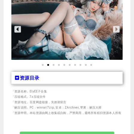
资源目录
「资源名称」ElyEE子合集
「压缩格式」7z压缩文件
「资源地址」百度网盘链接，失效请留言
「解压说明」PC：winrar/7zip, 安卓：ZArchiver, 苹果：解压大师
「资源申明」本站资源由网上收集或自购，严禁商用，最终所有权归资源本人所有