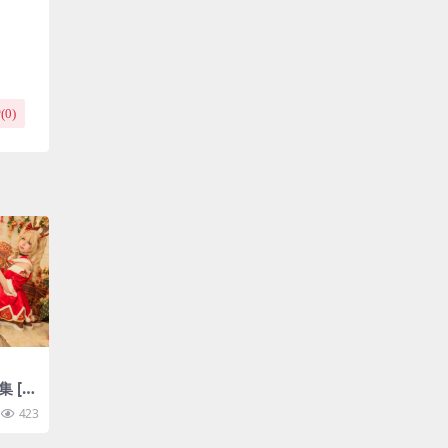
(
0
)
 [9
423