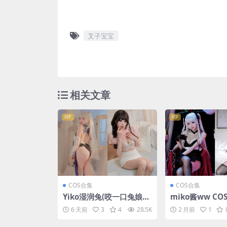
叉子宝宝
相关文章
VIP
VIP
COS合集
COS合集
Yiko湿润兔(咬一口兔娘ov
miko酱ww C
o)COS写真合集 [281套]
[93套][持续更新
6 天前
3
4
28.5K
2 月前
1
[持续更新]