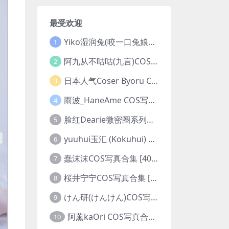
最受欢迎
Yiko湿润兔(咬一口兔娘ovo)COS写真合集 [281套][持续更新]
1
阿九从不咕咕(九言)COS写真合集 [98套][持续更新]
2
日本人气Coser Byoru COS写真合集 [342套][持续更新]
3
雨波_HaneAme COS写真合集 [550套][持续更新]
4
脸红Dearie微密圈系列图片&视频合集
5
yuuhui玉汇 (Kokuhui) COS写真合集 [153套][持续更新]
6
蠢沫沫COS写真合集 [404套][持续更新]
7
桜井宁宁COS写真合集 [179套][持续更新]
8
けん研(けんけん)COS写真合集 [94套][持续更新]
9
阿薰kaOri COS写真合集 [65套][持续更新]
10