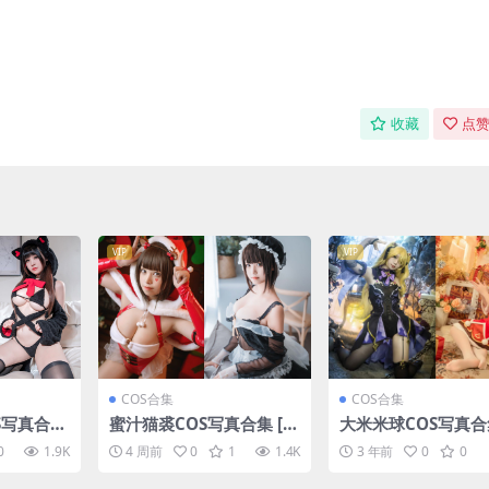
收藏
点赞
VIP
VIP
COS合集
COS合集
OS写真合集
蜜汁猫裘COS写真合集 [1
大米米球COS写真合集
]
29套][持续更新]
套][持续更新]
0
1.9K
4 周前
0
1
1.4K
3 年前
0
0