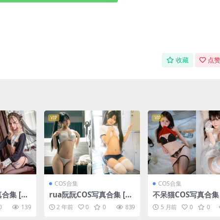
收藏
点赞
VIP
VIP
COS合集
COS合集
合集 [11
rua阮阮COS写真合集 [16
不呆猫COS写真合集 
套][持续更新]
套][持续更新]
0
139
2 年前
0
0
839
5 月前
0
0