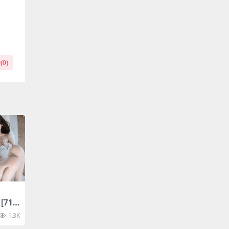
(
0
)
[71
1.3K