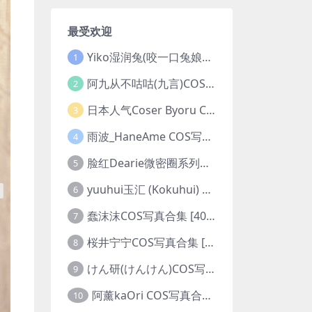
最受欢迎
Yiko湿润兔(咬一口兔娘ovo)COS写真合集 [281套][持续更新]
1
阿九从不咕咕(九言)COS写真合集 [98套][持续更新]
2
日本人气Coser Byoru COS写真合集 [342套][持续更新]
3
雨波_HaneAme COS写真合集 [550套][持续更新]
4
脸红Dearie微密圈系列图片&视频合集
5
yuuhui玉汇 (Kokuhui) COS写真合集 [153套][持续更新]
6
蠢沫沫COS写真合集 [405套][持续更新]
7
桜井宁宁COS写真合集 [179套][持续更新]
8
けん研(けんけん)COS写真合集 [94套][持续更新]
9
阿薰kaOri COS写真合集 [65套][持续更新]
10