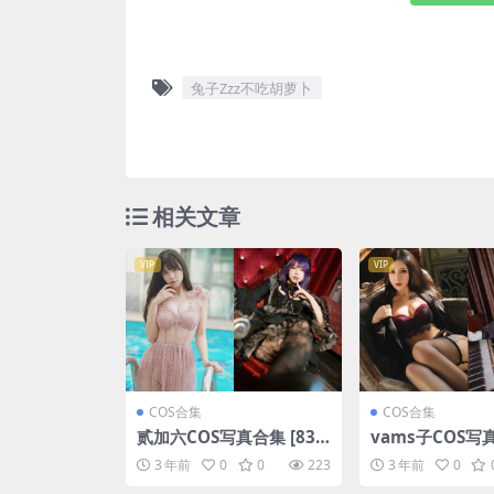
兔子Zzz不吃胡萝卜
相关文章
VIP
VIP
COS合集
COS合集
贰加六COS写真合集 [83
vams子COS写真
套][持续更新]
套][持续更新]
3 年前
0
0
223
3 年前
0