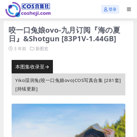
登录
咬一口兔娘ovo-九月订阅『海の夏
日』&Shotgun [83P1V-1.44GB]
3 年前
新图览
本图集收录至→
Yiko湿润兔(咬一口兔娘ovo)COS写真合集 [281套]
[持续更新]