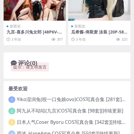
新图览
新图览
九言-喜多川兔女郎 [48P6V-6
瓜希酱-俾斯麦 泳装 [20P-58
96MB]
MB]
3 年前
397
3 年前
320
评论(0)
提示：请文明发言
最受欢迎
Yiko湿润兔(咬一口兔娘ovo)COS写真合集 [281套][持续更新]
1
阿九从不咕咕(九言)COS写真合集 [98套][持续更新]
2
日本人气Coser Byoru COS写真合集 [342套][持续更新]
3
雨波_HaneAme COS写真合集 [550套][持续更新]
4