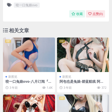
咬一口兔娘ovo
收藏
点赞(
0
)
相关文章
VIP
VIP
新图览
新图览
咬一口兔娘ovo-八月订阅『主
阿包也是兔娘-碧蓝航线 阿诺
将的假期』&Crazy [58P1V-1.
德 [38P-161MB]
3 年前
1.4K
3 年前
372
25G]
VIP
VIP