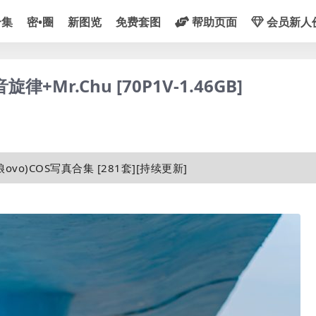
合集
密•圈
新图览
免费套图
帮助页面
会员新人
+Mr.Chu [70P1V-1.46GB]
ovo)COS写真合集 [281套][持续更新]