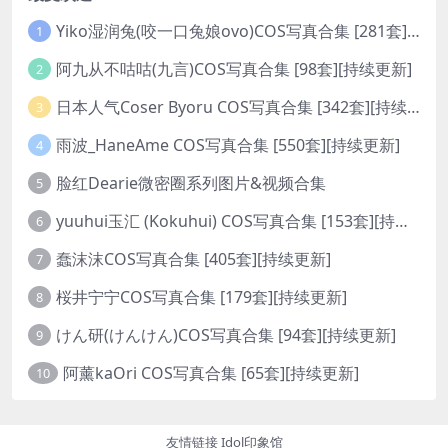
Yiko湿润兔(咬一口兔娘ovo)COS写真合集 [281套][持续更新]
1
阿九从不咕咕(九言)COS写真合集 [98套][持续更新]
2
日本人气Coser Byoru COS写真合集 [342套][持续更新]
3
雨波_HaneAme COS写真合集 [550套][持续更新]
4
脸红Dearie微密圈系列图片&视频合集
5
yuuhui玉汇 (Kokuhui) COS写真合集 [153套][持续更新]
6
蠢沫沫COS写真合集 [405套][持续更新]
7
桜井宁宁COS写真合集 [179套][持续更新]
8
けん研(けんけん)COS写真合集 [94套][持续更新]
9
阿薰kaOri COS写真合集 [65套][持续更新]
10
友情链接
Idol印象馆