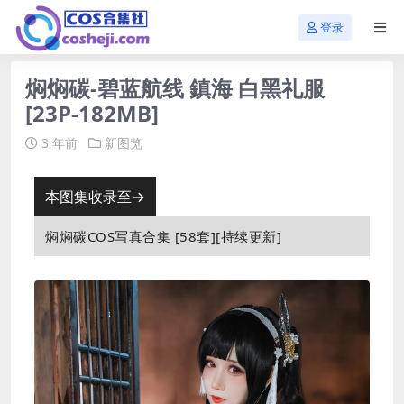
登录
焖焖碳-碧蓝航线 鎮海 白黑礼服
[23P-182MB]
3 年前
新图览
本图集收录至→
焖焖碳COS写真合集 [58套][持续更新]