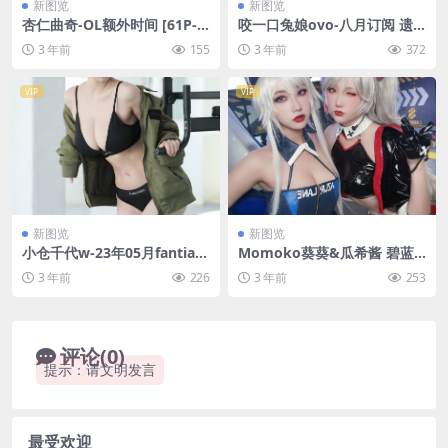
新图览
新图览
杏仁曲奇-OL额外时间 [61P-3
咬一口兔娘ovo-八月订阅 遗
14MB]
失病栋 &小花仙 [54P1V-1.04
3 年前
155
3 年前
372
G]
VIP
VIP
新图览
新图览
小仓千代w-23年05月fantia订
Momoko葵葵&瓜希酱 碧蓝
阅合集 [66P3V-335MB]
航线 欧根&企业 赛车女郎 [58
3 年前
226
3 年前
253
P-277MB]
评论(0)
提示：请文明发言
最受欢迎