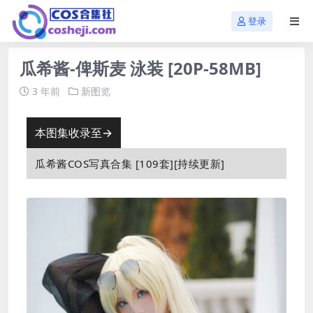
登录
瓜希酱-俾斯麦 泳装 [20P-58MB]
3 年前
新图览
本图集收录至→
瓜希酱COS写真合集 [109套][持续更新]