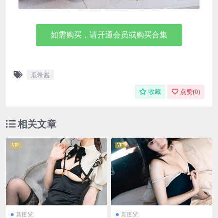
如需购买，请开通会员或购买合集
瓜希酱
收藏
点赞(
0
)
相关文章
VIP
VIP
新图览
新图览