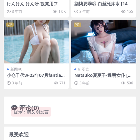
けんけん けん研-観賞用フェ
柒柒要乖哦-白丝死库水 [140P
チメイド [56P-272MB]
-1.11GB]
3 年前
1.0K
3 年前
155
VIP
VIP
新图览
新图览
小仓千代w-23年07月fantia订
Natsuko夏夏子-透明女仆 [76
阅合集 [105P1V-447MB]
P-843MB]
3 年前
771
3 年前
596
评论(0)
提示：请文明发言
最受欢迎