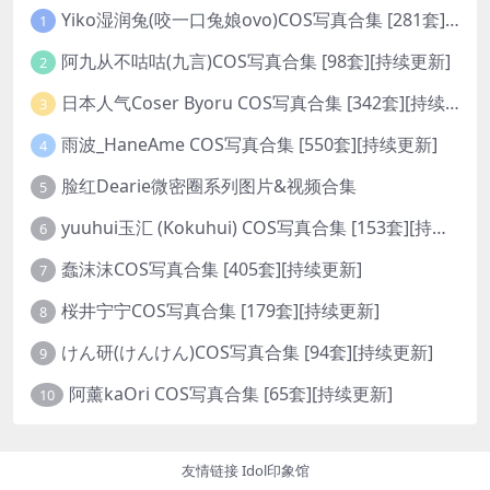
Yiko湿润兔(咬一口兔娘ovo)COS写真合集 [281套][持续更新]
1
阿九从不咕咕(九言)COS写真合集 [98套][持续更新]
2
日本人气Coser Byoru COS写真合集 [342套][持续更新]
3
雨波_HaneAme COS写真合集 [550套][持续更新]
4
脸红Dearie微密圈系列图片&视频合集
5
yuuhui玉汇 (Kokuhui) COS写真合集 [153套][持续更新]
6
蠢沫沫COS写真合集 [405套][持续更新]
7
桜井宁宁COS写真合集 [179套][持续更新]
8
けん研(けんけん)COS写真合集 [94套][持续更新]
9
阿薰kaOri COS写真合集 [65套][持续更新]
10
友情链接
Idol印象馆