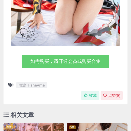
如需购买，请开通会员或购买合集
雨波_HaneAme
收藏
点赞(
0
)
相关文章
VIP
VIP