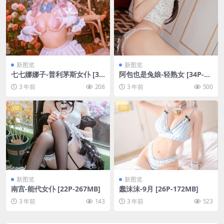
新图览
新图览
七七娜娜子-普利茅斯女仆 [39
阿包也是兔娘-轻熟女 [34P-62
P-294MB]
3MB]
3 年前
208
3 年前
500
VIP
VIP
新图览
新图览
南宫-能代女仆 [22P-267MB]
蠢沫沫-9月 [26P-172MB]
3 年前
143
3 年前
523