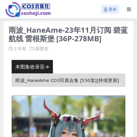
登录
雨波_HaneAme-23年11月订阅 碧蓝
航线 雷根斯堡 [36P-278MB]
3 年前
新图览
本图集收录至→
雨波_HaneAme COS写真合集 [550套][持续更新]