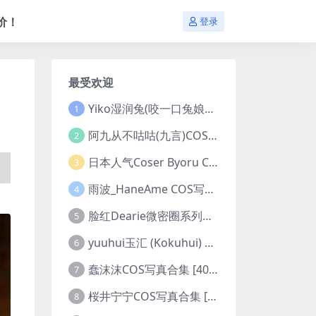
价！
登录
最受欢迎
Yiko湿润兔(咬一口兔娘ovo)COS写真合集 [281套][持续更新]
1
阿九从不咕咕(九言)COS写真合集 [98套][持续更新]
2
日本人气Coser Byoru COS写真合集 [342套][持续更新]
3
雨波_HaneAme COS写真合集 [550套][持续更新]
4
脸红Dearie微密圈系列图片&视频合集
5
yuuhui玉汇 (Kokuhui) COS写真合集 [153套][持续更新]
6
蠢沫沫COS写真合集 [404套][持续更新]
7
桜井宁宁COS写真合集 [179套][持续更新]
8