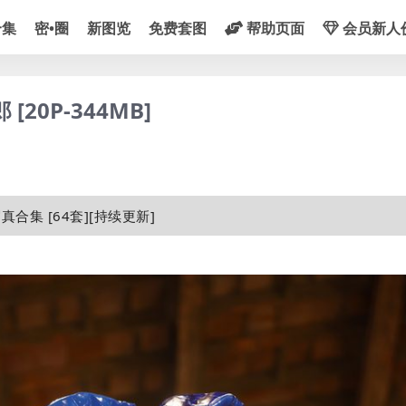
合集
密•圈
新图览
免费套图
帮助页面
会员新人
20P-344MB]
合集 [64套][持续更新]