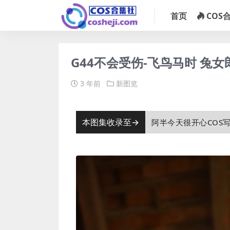
首页
COS
G44不会受伤-飞鸟马时 兔女郎 [
3 年前
新图览
本图集收录至→
阿半今天很开心COS写真