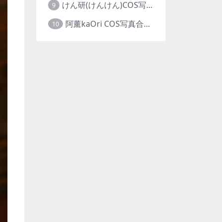
けん研(けんけん)COS写真合集 [94套][持续更新]
9
阿薰kaOri COS写真合集 [65套][持续更新]
10