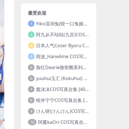
最受欢迎
Yiko湿润兔(咬一口兔娘ovo)COS写真合集 [281套][持续更新]
1
阿九从不咕咕(九言)COS写真合集 [98套][持续更新]
2
日本人气Coser Byoru COS写真合集 [342套][持续更新]
3
雨波_HaneAme COS写真合集 [550套][持续更新]
4
脸红Dearie微密圈系列图片&视频合集
5
yuuhui玉汇 (Kokuhui) COS写真合集 [153套][持续更新]
6
蠢沫沫COS写真合集 [405套][持续更新]
7
桜井宁宁COS写真合集 [179套][持续更新]
8
けん研(けんけん)COS写真合集 [94套][持续更新]
9
阿薰kaOri COS写真合集 [65套][持续更新]
10