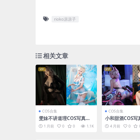
rioko凉凉子
相关文章
VIP
VIP
COS合集
COS合集
雯妹不讲道理COS写真合
小和甜酒COS写真
集 [156套][持续更新]
3套][持续更新]
1 月前
0
0
1.1K
4 月前
0