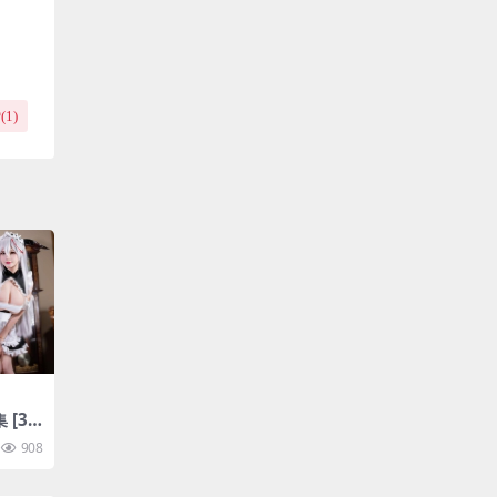
(
1
)
 [36
908