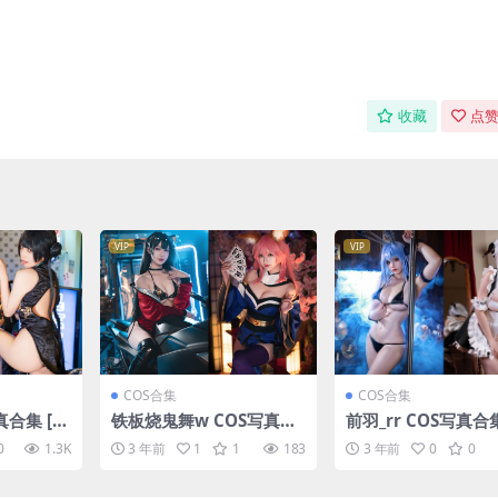
收藏
点赞
VIP
VIP
COS合集
COS合集
合集 [2
铁板烧鬼舞w COS写真合
前羽_rr COS写真合集
集 [38套][持续更新]
套][持续更新]
0
1.3K
3 年前
1
1
183
3 年前
0
0