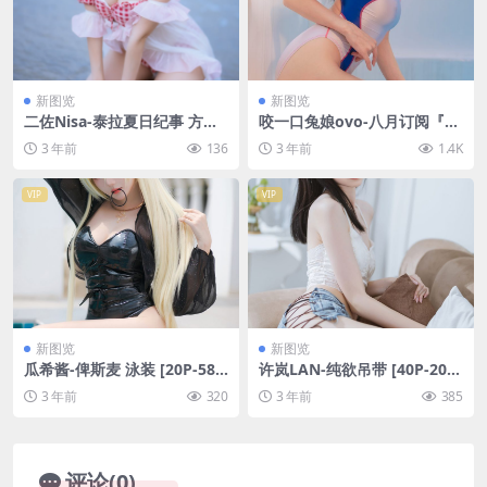
新图览
新图览
二佐Nisa-泰拉夏日纪事 方舟
咬一口兔娘ovo-八月订阅『主
艾雅法拉泳装 [34P-593MB]
将的假期』&Crazy [58P1V-1.
3 年前
136
3 年前
1.4K
25G]
VIP
VIP
新图览
新图览
瓜希酱-俾斯麦 泳装 [20P-58
许岚LAN-纯欲吊带 [40P-209
MB]
MB]
3 年前
320
3 年前
385
评论(0)