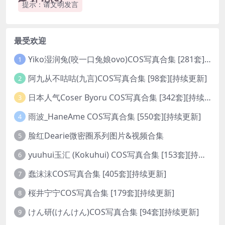
提示：请文明发言
最受欢迎
Yiko湿润兔(咬一口兔娘ovo)COS写真合集 [281套][持续更新]
1
阿九从不咕咕(九言)COS写真合集 [98套][持续更新]
2
日本人气Coser Byoru COS写真合集 [342套][持续更新]
3
雨波_HaneAme COS写真合集 [550套][持续更新]
4
脸红Dearie微密圈系列图片&视频合集
5
yuuhui玉汇 (Kokuhui) COS写真合集 [153套][持续更新]
6
蠢沫沫COS写真合集 [405套][持续更新]
7
桜井宁宁COS写真合集 [179套][持续更新]
8
けん研(けんけん)COS写真合集 [94套][持续更新]
9