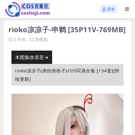
登录
rioko凉凉子-申鹤 [35P11V-769MB]
3 年前
新图览
本图集收录至→
rioko凉凉子(肉扣热热子)COS写真合集 [154套][持
续更新]