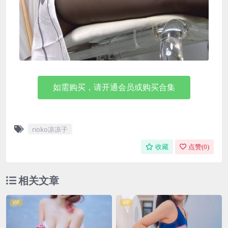
如需购买，请开通会员或购买合集
rioko凉凉子
收藏
点赞(
0
)
相关文章
VIP
VIP